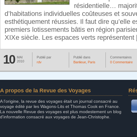
résidentielle… majori
d’habitations individuelles coûteuses et souv
esthétiquement réussies. Il faut dire qu’elle 
premiers lotissements bâtis en région parisie
XIXe siècle. Les espaces verts représentent
10
MAI
Publié par
Publié dans
Commentaires
2010
rdv
Banlieue
,
Paris
0 Commentaire
A propos de la Revue des Voyages
Ré
A l'origine, la revue des voyages était un journal consacré au
voyage édité par les Wagons-Lits et Thomas Cook en France.
La nouvelle Revue des voyages est plus modestement un blog
d'information consacré aux voyages de Jean-Christophe.