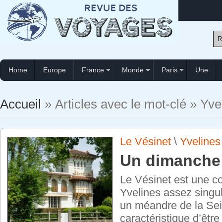
Home
Europe
France
Monde
Paris
Une
Accueil
» Articles avec le mot-clé » Yve
Le Vésinet
\
Yvelines
Un dimanche 
Le Vésinet est une 
Yvelines assez singul
un méandre de la Sein
caractéristique d’être