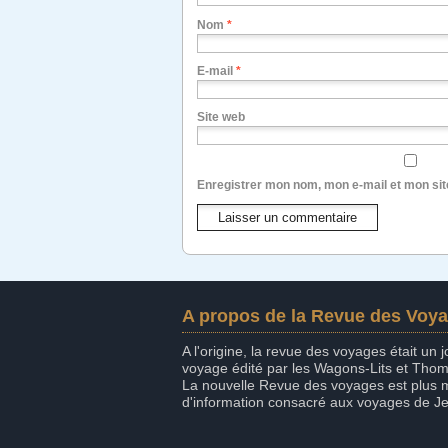
Nom
*
E-mail
*
Site web
Enregistrer mon nom, mon e-mail et mon si
A propos de la Revue des Voy
A l'origine, la revue des voyages était un
voyage édité par les Wagons-Lits et Tho
La nouvelle Revue des voyages est plus
d'information consacré aux voyages de J