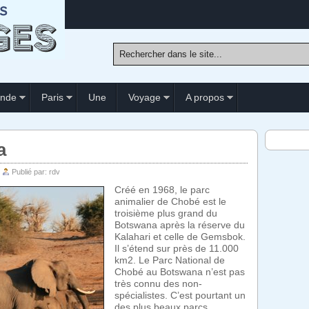
nde
Paris
Une
Voyage
A propos
a
|
Publié par:
rdv
Créé en 1968, le parc
animalier de Chobé est le
troisième plus grand du
Botswana après la réserve du
Kalahari et celle de Gemsbok.
Il s’étend sur près de 11.000
km2. Le Parc National de
Chobé au Botswana n’est pas
très connu des non-
spécialistes. C’est pourtant un
des plus beaux parcs