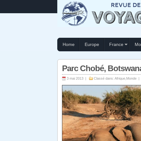
Home
Europe
France
Mo
Parc Chobé, Botswan
3 mai 2013 |
Classé dans:
Afrique
,
Monde