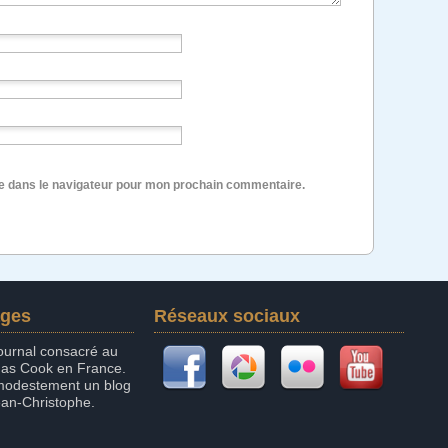
te dans le navigateur pour mon prochain commentaire.
ages
Réseaux sociaux
 journal consacré au
mas Cook en France.
 modestement un blog
ean-Christophe.