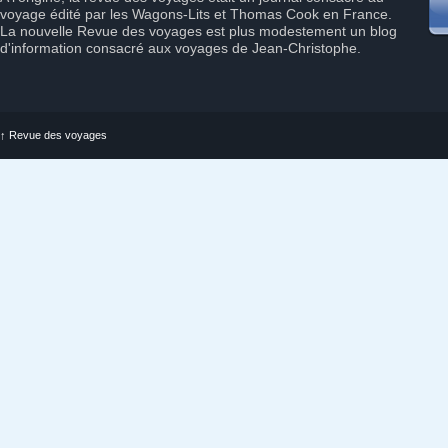
voyage édité par les Wagons-Lits et Thomas Cook en France.
La nouvelle Revue des voyages est plus modestement un blog
d'information consacré aux voyages de Jean-Christophe.
↑
Revue des voyages