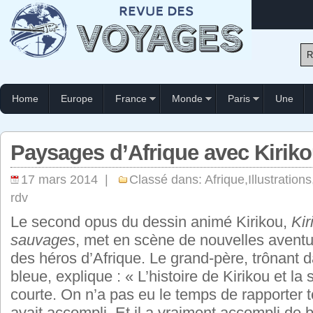
Home
Europe
France
Monde
Paris
Une
Paysages d’Afrique avec Kirik
17 mars 2014 |
Classé dans:
Afrique
,
Illustrations
rdv
Le second opus du dessin animé Kirikou,
Kir
sauvages
, met en scène de nouvelles aventur
des héros d’Afrique. Le grand-père, trônant d
bleue, explique : « L’histoire de Kirikou et la s
courte. On n’a pas eu le temps de rapporter t
avait accompli. Et il a vraiment accompli de 