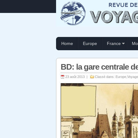
Home
Europe
France
Mo
BD: la gare centrale 
23 août 2013 |
Classé dans:
Europe
,
Voyage