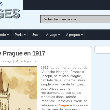
nde
Paris
Une
Voyage
A propos
de Prague en 1917
 en image
|
Publié par:
rdv
1917. Le dernier empereur de
l’Autriche-Hongrie, François-
Joseph, se rend à Prague,
capitale de la Bohême, alors
simple province de l’empire,
pour encourager le
recrutement de ses sujets
tchèques dans l’armée
impériale. Jaroslav Chveïk, se
retrouve à
Prague
à l’occasion
de l’arrivée de l’empereur